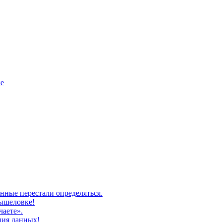
не
нные перестали определяться.
мышеловке!
чаете».
ния данных!