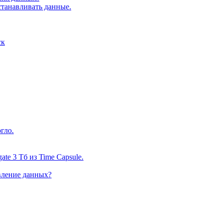
станавливать данные.
ск
гло.
te 3 Тб из Time Capsule.
вление данных?