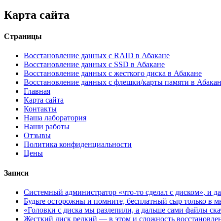
Карта сайта
Страницы
Восстановление данных с RAID в Абакане
Восстановление данных с SSD в Абакане
Восстановление данных с жесткого диска в Абакане
Восстановление данных с флешки/карты памяти в Абака
Главная
Карта сайта
Контакты
Наша лаборатория
Наши работы
Отзывы
Политика конфиденциальности
Цены
Записи
Системный администратор «что-то сделал с диском», и да
Будьте осторожны и помните, бесплатный сыр только в 
«Головки с диска мы разлепили, а дальше сами файлы ска
Жесткий диск редкий — в этом и сложность восстановле