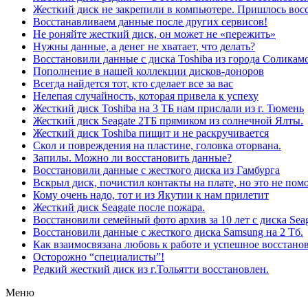
Жесткий диск не закрепили в компьютере. Пришлось вос
Восстанавливаем данные после других сервисов!
Не роняйте жесткий диск, он может не «пережить»
Нужны данные, а денег не хватает, что делать?
Восстановили данные с диска Toshiba из города Соликам
Пополнение в нашей коллекции дисков-доноров
Всегда найдется тот, кто сделает все за вас
Нелепая случайность, которая привела к успеху
Жесткий диск Toshiba на 3 ТБ нам прислали из г. Тюмень
Жесткий диск Seagate 2ТБ прямиком из солнечной Ялты.
Жесткий диск Toshiba пищит и не раскручивается
Скол и повреждения на пластине, головка оторвана.
Запилы. Можно ли восстановить данные?
Восстановили данные с жесткого диска из Гамбурга
Вскрыл диск, почистил контакты на плате, но это не помо
Кому очень надо, тот и из Якутии к нам прилетит
Жесткий диск Seagate после пожара.
Восстановили семейный фото архив за 10 лет с диска Seaga
Восстановили данные с жесткого диска Samsung на 2 Тб.
Как взаимосвязана любовь к работе и успешное восстано
Осторожно “специалисты”!
Редкий жесткий диск из г.Тольятти восстановлен.
Меню