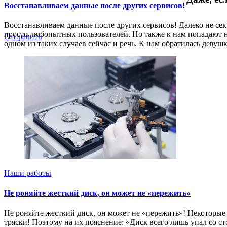
Восстанавливаем данные после других сервисов!
Восстанавливаем данные после других сервисов! Далеко не сек
просто любопытных пользователей. Но также к нам попадают н
Отправить
одном из таких случаев сейчас и речь. К нам обратилась девуш
Наши работы
Не роняйте жесткий диск, он может не «пережить»
Не роняйте жесткий диск, он может не «пережить»! Некоторые 
тряски! Поэтому на их пояснение: «Диск всего лишь упал со ст