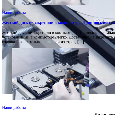
Наши работы
Жесткий диск не закрепили в компьютере. Пришлось восст
Жесткий диск не закрепили в компьютере. Пришлось восстанавл
установленный в компьютере?Легко. Достаточно не закрепить ег
головки окончательно не вышли из строя, […]
Наши работы
Даже, ес