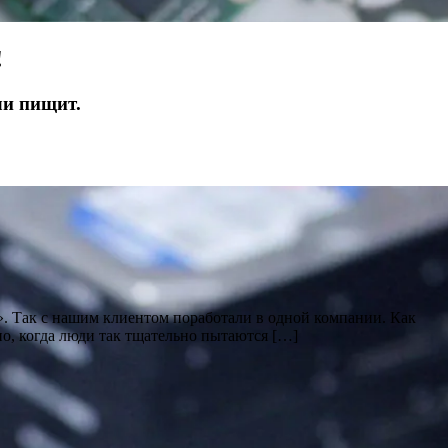
!
ли пищит.
е». Так с нашим клиентом поработали в одной компании. Как
но, когда люди так тщательно пытаются […]