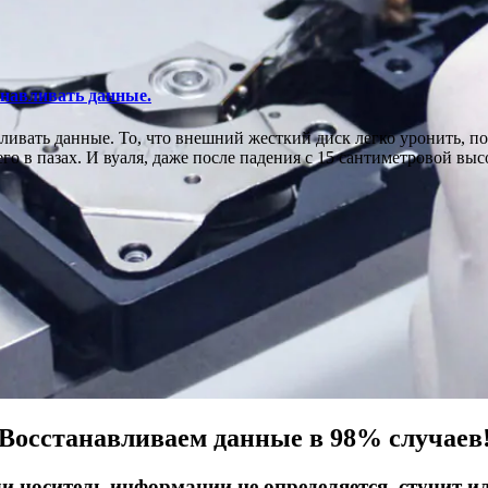
анавливать данные.
ивать данные. То, что внешний жесткий диск легко уронить, пон
о в пазах. И вуаля, даже после падения с 15 сантиметровой выс
Восстанавливаем данные в 98% случаев
ли носитель информации не определяется, стучит и