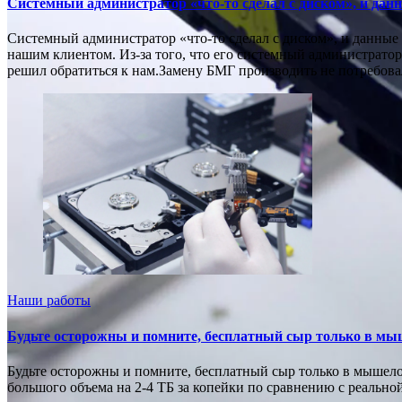
Системный администратор «что-то сделал с диском», и данн
Системный администратор «что-то сделал с диском», и данные 
нашим клиентом. Из-за того, что его системный администратор 
решил обратиться к нам.Замену БМГ производить не потребов
Наши работы
Будьте осторожны и помните, бесплатный сыр только в мы
Будьте осторожны и помните, бесплатный сыр только в мышел
большого объема на 2-4 ТБ за копейки по сравнению с реально