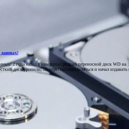
 данных!
ных! 2 года назад к нам попал редкий переносной диск WD на 3
есткий диск уронили, он перестал определяться и начал издавать 