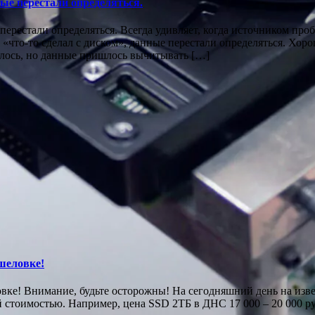
ые перестали определяться.
перестали определяться. Всегда удивляет, когда источником про
«что-то сделал с диском», данные перестали определяться. Хоро
алось, но данные пришлось вычитывать […]
шеловке!
овке! Внимание, будьте осторожны! На сегодняшний день на из
й стоимостью. Например, цена SSD 2ТБ в ДНС 17 000 – 20 000 р