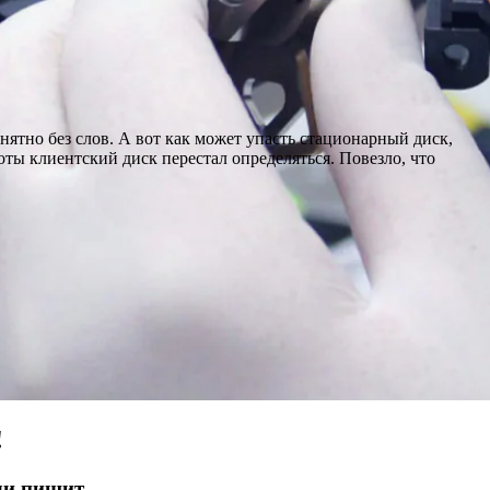
ятно без слов. А вот как может упасть стационарный диск,
оты клиентский диск перестал определяться. Повезло, что
!
ли пищит.